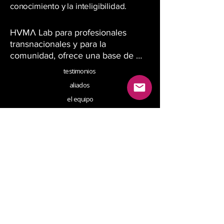
conocimiento y la inteligibilidad.
ΗVMΛ Lab para profesionales 
transnacionales y para la 
comunidad, ofrece una base de 
datos curados y un archivo 
testimonios
dinámico de recursos localizados y 
aliados
proveedores verificados de 
el equipo
servicios.
preguntas frecuentes
trabajamos juntos