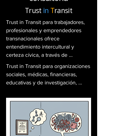
Trust
in
T
ransit
Trust in Transit para trabajadores, 
profesionales y emprendedores 
transnacionales ofrece 
entendimiento intercultural y 
certeza cívica, a través de 
educación financiera, resiliencia y 
Trust in Transit para organizaciones 
servicios de consultoría.
sociales, médicas, financieras, 
educativas y de investigación, 
ofrece entendimiento inter-cultural 
validado, impacto y conformidad 
normativa a través de servicios 
lingüísticos, participación 
comunitaria, negociación y 
mediación profesionales.