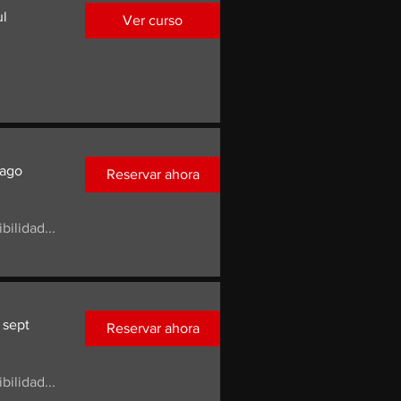
ul
Ver curso
 ago
Reservar ahora
ilidad...
 sept
Reservar ahora
ilidad...