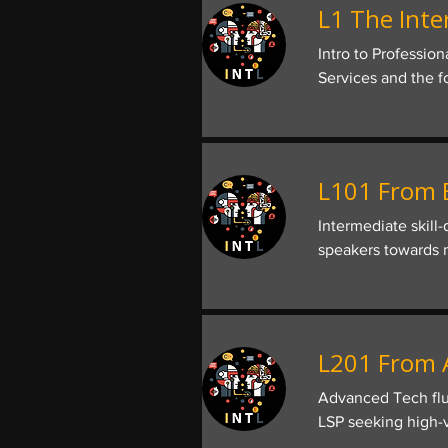
L1 The Inte
Intro to Professio
Services and the 
L101 From B
Intermediate skill
speakers towards m
L201 From A
Advanced Tech flu
LSP seeking high-v