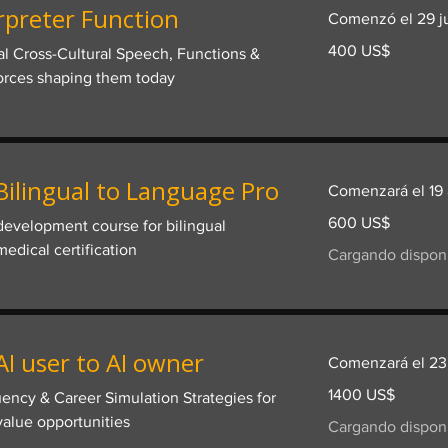
rpreter Function
Comenzó el 29 j
400
400 US$
nal Cross-Cultural Speech, Functions &
dólares
estadounidenses
forces shaping them today
ilingual to Language Pro
Comenzará el 19
600
600 US$
-development course for bilingual
dólares
estadounidenses
edical certification
Cargando disponib
I user to AI owner
Comenzará el 23
1400
1400 US$
ency & Career Simulation Strategies for
dólares
estadounidenses
alue opportunities
Cargando disponib