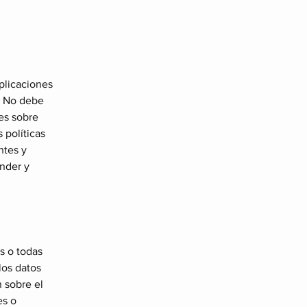
plicaciones
d. No debe
es sobre
 políticas
ntes y
nder y
s o todas
los datos
 sobre el
es o