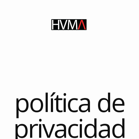
s
educación
consultoría
investigación
re
política de
privacidad