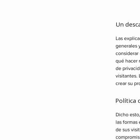
Un desca
Las explic
generales 
considerar
qué hacer 
de privacid
visitantes
crear su pr
Política
Dicho esto,
las formas 
de sus visi
compromiso 