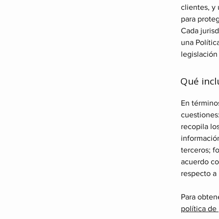
clientes, 
para proteg
Cada jurisd
una Polític
legislación
Qué inclu
En términos
cuestiones:
recopila lo
información
terceros; f
acuerdo con
respecto a
Para obtene
política de