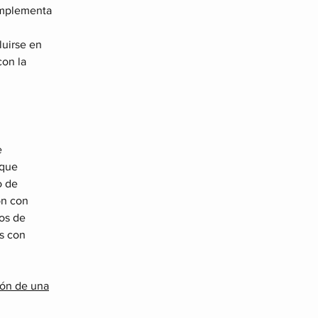
 implementa
luirse en
con la
e
 que
o de
ón con
hos de
as con
ón de una