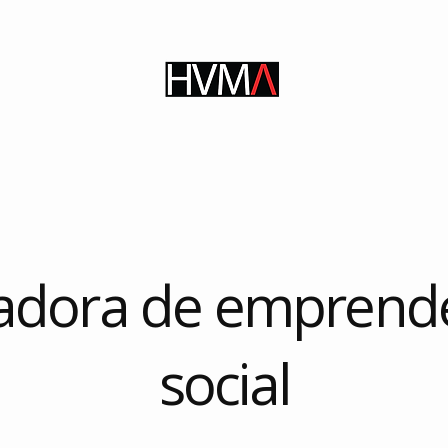
s
educación
consultoría
investigación
re
adora de emprend
social