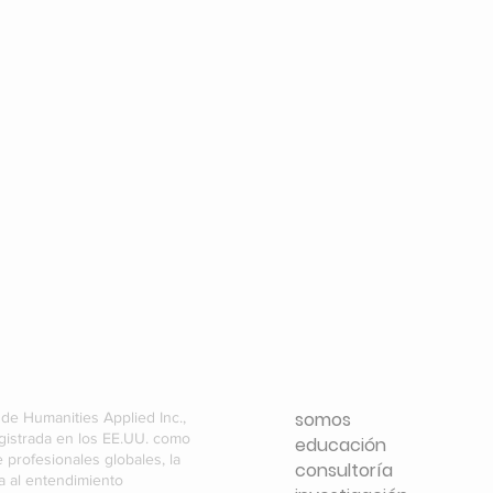
somos
 de Humanities Applied Inc.,
gistrada en los EE.UU. como
educación
e profesionales globales, la
consultoría
da al entendimiento