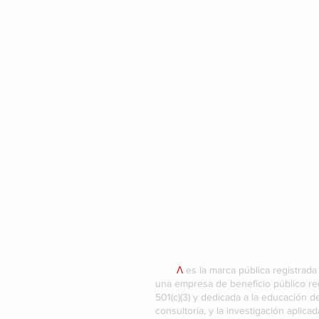
ΗVM
Λ
es la marca pública registrada
una empresa de beneficio público re
501(c)(3) y dedicada a la educación d
consultoría, y la investigación aplica